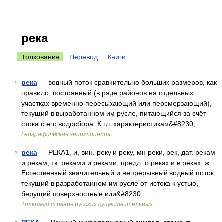
река
Толкование
Перевод
Книги
река
— водный поток сравнительно больших размеров, как
1
правило, постоянный (в ряде районов на отдельных
участках временно пересыхающий или перемерзающий),
текущий в выработанном им русле, питающийся за счёт
стока с его водосбора. К гл. характеристикам&#8230; …
Географическая энциклопедия
река
— РЕКА1, и, вин. реку и реку, мн реки, рек, дат. рекам
2
и рекам, тв. реками и реками, предл. о реках и в реках, ж
Естественный значительный и непрерывный водный поток,
текущий в разработанном им русле от истока к устью,
берущий поверхностные или&#8230; …
Толковый словарь русских существительных