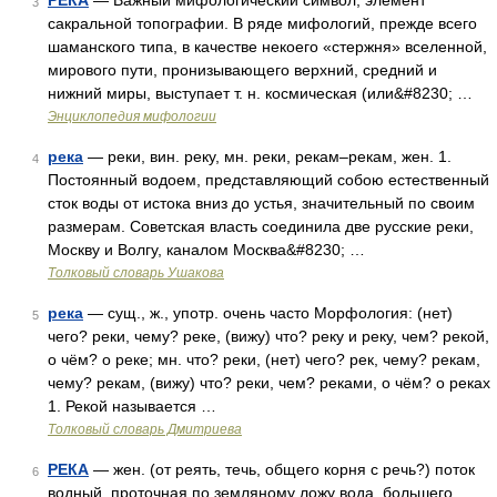
РЕКА
— Важный мифологический символ, элемент
3
сакральной топографии. В ряде мифологий, прежде всего
шаманского типа, в качестве некоего «стержня» вселенной,
мирового пути, пронизывающего верхний, средний и
нижний миры, выступает т. н. космическая (или&#8230; …
Энциклопедия мифологии
река
— реки, вин. реку, мн. реки, рекам–рекам, жен. 1.
4
Постоянный водоем, представляющий собою естественный
сток воды от истока вниз до устья, значительный по своим
размерам. Советская власть соединила две русские реки,
Москву и Волгу, каналом Москва&#8230; …
Толковый словарь Ушакова
река
— сущ., ж., употр. очень часто Морфология: (нет)
5
чего? реки, чему? реке, (вижу) что? реку и реку, чем? рекой,
о чём? о реке; мн. что? реки, (нет) чего? рек, чему? рекам,
чему? рекам, (вижу) что? реки, чем? реками, о чём? о реках
1. Рекой называется …
Толковый словарь Дмитриева
РЕКА
— жен. (от реять, течь, общего корня с речь?) поток
6
водный, проточная по земляному ложу вода, большего