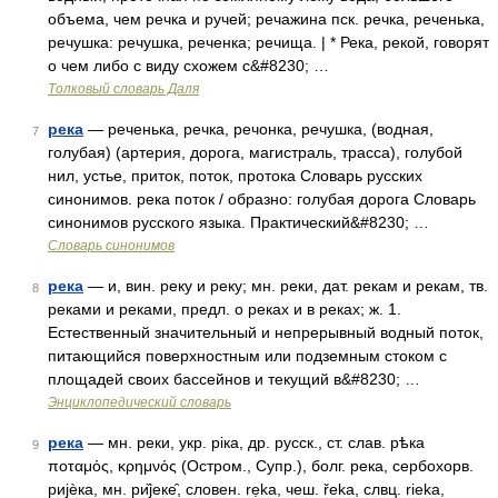
объема, чем речка и ручей; речажина пск. речка, реченька,
речушка: речушка, реченка; речища. | * Река, рекой, говорят
о чем либо с виду схожем с&#8230; …
Толковый словарь Даля
река
— реченька, речка, речонка, речушка, (водная,
7
голубая) (артерия, дорога, магистраль, трасса), голубой
нил, устье, приток, поток, протока Словарь русских
синонимов. река поток / образно: голубая дорога Словарь
синонимов русского языка. Практический&#8230; …
Словарь синонимов
река
— и, вин. реку и реку; мн. реки, дат. рекам и рекам, тв.
8
реками и реками, предл. о реках и в реках; ж. 1.
Естественный значительный и непрерывный водный поток,
питающийся поверхностным или подземным стоком с
площадей своих бассейнов и текущий в&#8230; …
Энциклопедический словарь
река
— мн. реки, укр. рiка, др. русск., ст. слав. рѣка
9
ποταμός, κρημνός (Остром., Супр.), болг. река, сербохорв.
риjѐка, мн. ри̏jеке̑, словен. rẹka, чеш. řеkа, слвц. rieka,