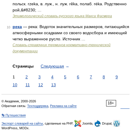
польск. rzeka, в. луж., н. луж. rěka, полаб. rėka. Родственно
рой,&#8230; …
Этимологический словарь русского языка Макса Фасмера
река
— река: Водоток значительных размеров, питающийся
10
атмосферными осадками со своего водосбора и имеющий
четко выраженное русло. Источник …
Словарь-справочник терминов нормативно-технической
документации
Страницы
Следующая
→
1
2
3
4
5
6
7
8
9
10
11
12
13
© Академик, 2000-2026
18+
Обратная связь:
Техподдержка
,
Реклама на сайте
👣 Путешествия
Экспорт словарей на сайты
, сделанные на PHP,
Joomla,
Drupal,
WordPress, MODx.